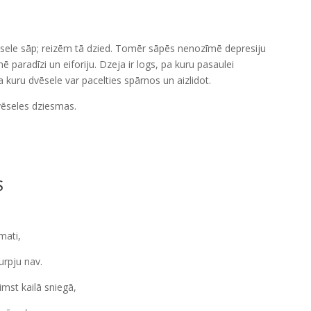
dvēsele sāp; reizēm tā dzied. Tomēr sāpēs nenozīmē depresiju
ē paradīzi un eiforiju. Dzeja ir logs, pa kuru pasaulei
pa kuru dvēsele var pacelties spārnos un aizlidot.
vēseles dziesmas.
S
mati,
urpju nav.
imst kailā sniegā,