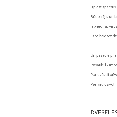
Izplest spārnus
Būt pilnīgs un br
Iepriecināt visu
Esot beidzot dz
Un pasaule prie
Pasaule līksmos
Par dvēseli brīv
Par vīru dzīvo!
DVĒSELES