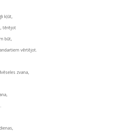
i kļūt,
, tērējot
am būt,
andartiem vērtējot.
 dvēseles zvana,
ana,
.
dienas,