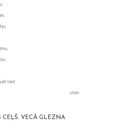
u.
an,
ēju.
zinu,
dzu.
ulē tanī.
Uldis
 CEĻŠ: VECĀ GLEZNA