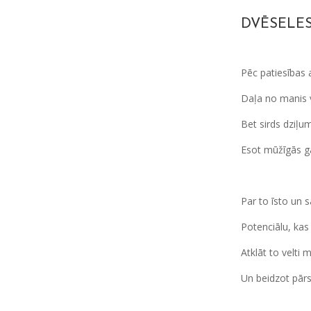
DVĒSELES
Pēc patiesības 
Daļa no manis v
Bet sirds dziļu
Esot mūžīgās g
Par to īsto un 
Potenciālu, kas
Atklāt to velti
Un beidzot pārs