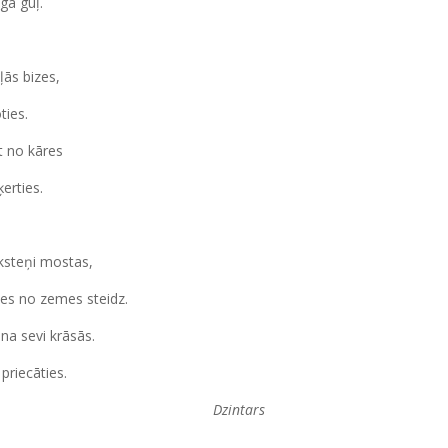
gā guļ.
ļās bizes,
ties.
t no kāres
erties.
ksteņi mostas,
nes no zemes steidz.
na sevi krāsās.
priecāties.
Dzintars