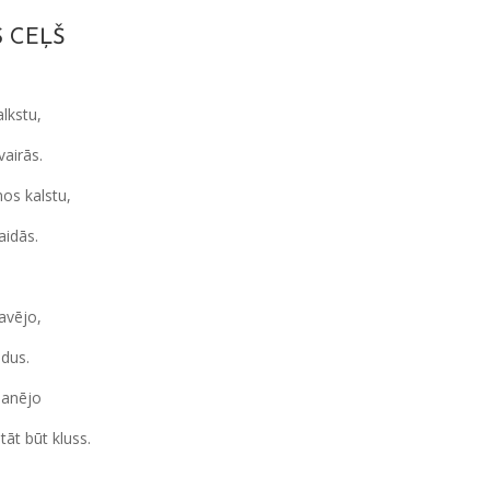
 CEĻŠ
alkstu,
airās.
mos kalstu,
aidās.
savējo,
 dus.
 manējo
tāt būt kluss.