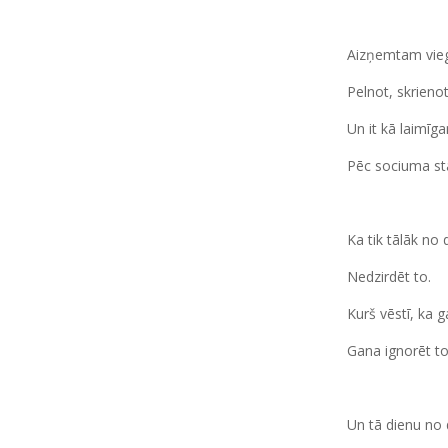
Aizņemtam viegl
Pelnot, skrienot
Un it kā laimīg
Pēc sociuma st
Ka tik tālāk no
Nedzirdēt to.
Kurš vēstī, ka g
Gana ignorēt to
Un tā dienu no 