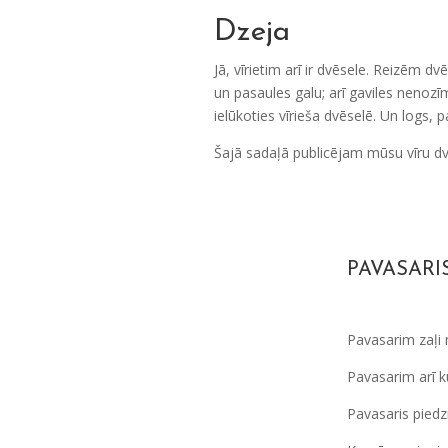
Dzeja
Jā, vīrietim arī ir dvēsele. Reizēm 
un pasaules galu; arī gaviles nenozīm
ielūkoties vīrieša dvēselē. Un logs, 
Šajā sadaļā publicējam mūsu vīru d
PAVASARI
Pavasarim zaļi 
Pavasarim arī k
Pavasaris piedz