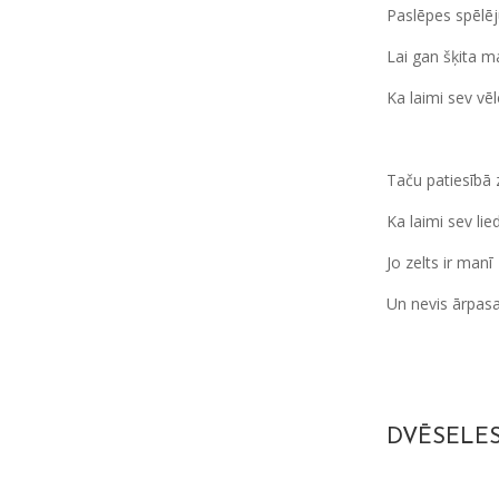
Paslēpes spēlēj
Lai gan šķita m
Ka laimi sev vēl
Taču patiesībā 
Ka laimi sev lie
Jo zelts ir manī
Un nevis ārpasa
DVĒSELES