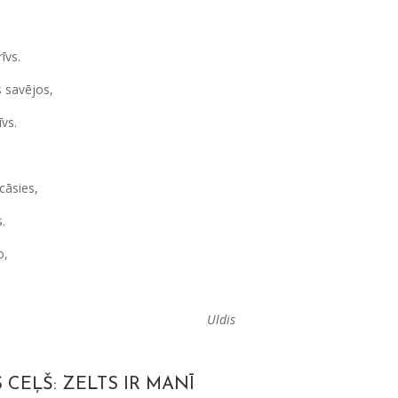
,
īvs.
s savējos,
īvs.
cāsies,
.
o,
Uldis
 CEĻŠ: ZELTS IR MANĪ