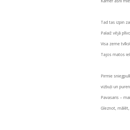
Kamēr asni mie
Tad tas izpin za
Palaiž vējā plīvo
Visa zeme tvīks
Tajos matos ieķ
Pirmie sniegpul
vizbuļi un pure
Pavasaris – mai
Gleznot, mālēt, 