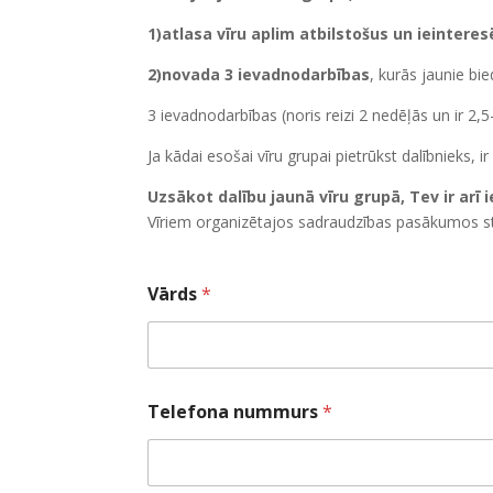
1)atlasa vīru aplim atbilstošus un ieinteres
2)novada 3 ievadnodarbības
, kurās jaunie bi
3 ievadnodarbības (noris reizi 2 nedēļās un ir 2,5
Ja kādai esošai vīru grupai pietrūkst dalībnieks, 
Uzsākot dalību jaunā vīru grupā, Tev ir arī
Vīriem organizētajos sadraudzības pasākumos s
Vārds
*
Telefona nummurs
*