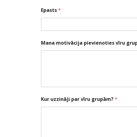
Epasts
*
Mana motivācija pievienoties vīru gru
Kur uzzināji par vīru grupām?
*