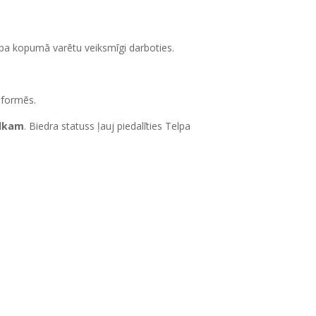
rupa kopumā varētu veiksmīgi darboties.
informēs.
ulkam
. Biedra statuss ļauj piedalīties Telpa