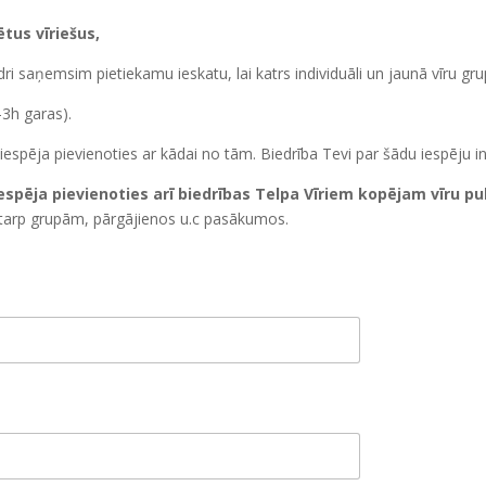
ētus vīriešus,
edri saņemsim pietiekamu ieskatu, lai katrs individuāli un jaunā vīru g
-3h garas).
ir iespēja pievienoties ar kādai no tām. Biedrība Tevi par šādu iespēju 
 iespēja pievienoties arī biedrības Telpa Vīriem kopējam vīru p
tarp grupām, pārgājienos u.c pasākumos.