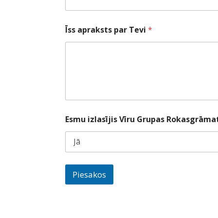
Īss apraksts par Tevi
*
Esmu izlasījis Vīru Grupas Rokasgrām
Piesakos