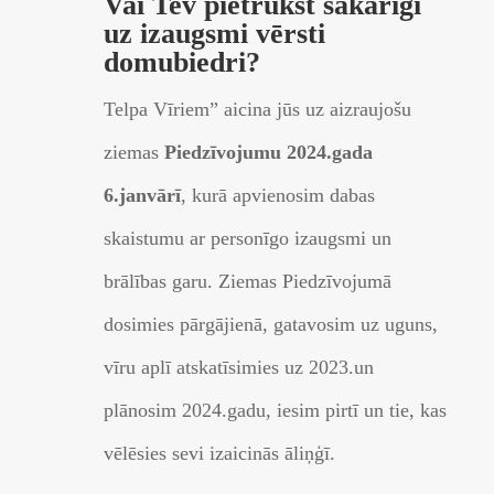
Vai Tev pietrūkst sakarīgi
uz izaugsmi vērsti
domubiedri?
Telpa Vīriem” aicina jūs uz aizraujošu
ziemas
Piedzīvojumu 2024.gada
6.janvārī
, kurā apvienosim dabas
skaistumu ar personīgo izaugsmi un
brālības garu. Ziemas Piedzīvojumā
dosimies pārgājienā, gatavosim uz uguns,
vīru aplī atskatīsimies uz 2023.un
plānosim 2024.gadu, iesim pirtī un tie, kas
vēlēsies sevi izaicinās āliņģī.