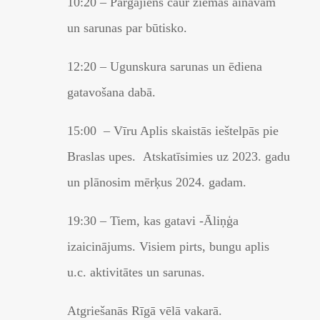
10:20 – Pārgājiens caur ziemas ainavām
un sarunas par būtisko.
12:20 – Ugunskura sarunas un ēdiena
gatavošana dabā.
15:00 – Vīru Aplis skaistās ieštelpās pie
Braslas upes. Atskatīsimies uz 2023. gadu
un plānosim mērķus 2024. gadam.
19:30 – Tiem, kas gatavi -Āliņģa
izaicinājums. Visiem pirts, bungu aplis
u.c. aktivitātes un sarunas.
Atgriešanās Rīgā vēlā vakarā.