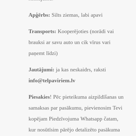
Apģērbs:
Silts ziemas, labi apavi
Transports:
Kooperējoties (norādi vai
brauksi ar savu auto un cik vīrus vari
paņemt līdzi)
Jautājumi:
ja kas neskaidrs, raksti
info@telpaviriem.lv
Piesakies
! Pēc pieteikuma aizpildīšanas un
samaksas par pasākumu, pievienosim Tevi
kopējam Piedzīvojuma Whatsapp čatam,
kur nosūtīsim pārējo detalizēto pasākuma