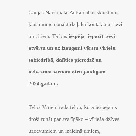
Gaujas Nacionālā Parka dabas skaistums
ļaus mums nonākt dziļākā kontaktā ar sevi
un citiem. Tā būs
iespēja iepazīt sevi
atvērtu un uz izaugsmi vērstu vīriešu
sabiedrībā
,
dalīties pieredzē un
iedvesmot vienam otru jaudīgam
2024.gadam.
Telpa Vīriem rada telpu, kurā iespējams
droši runāt par svarīgāko – vīrieša dzīves
uzdevumiem un izaicinājumiem,