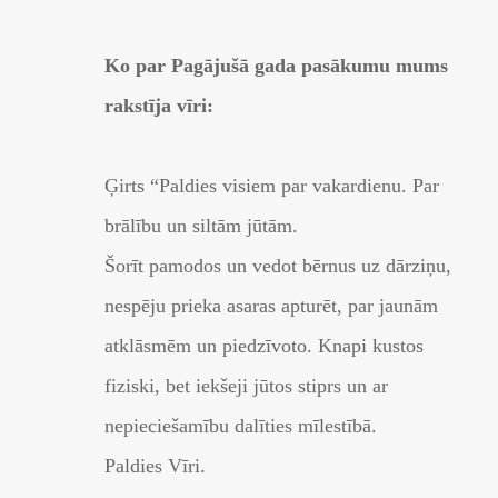
Ko par Pagājušā gada pasākumu mums
rakstīja vīri:
Ģirts “Paldies visiem par vakardienu. Par
brālību un siltām jūtām.
Šorīt pamodos un vedot bērnus uz dārziņu,
nespēju prieka asaras apturēt, par jaunām
atklāsmēm un piedzīvoto. Knapi kustos
fiziski, bet iekšeji jūtos stiprs un ar
nepieciešamību dalīties mīlestībā.
Paldies Vīri.