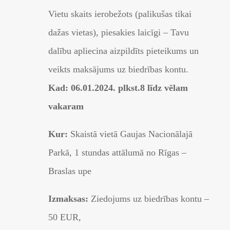
Vietu skaits ierobežots (palikušas tikai
dažas vietas), piesakies laicīgi – Tavu
dalību apliecina aizpildīts pieteikums un
veikts maksājums uz biedrības kontu.
Kad:
06.01.2024. plkst.8
līdz vēlam
vakaram
Kur:
Skaistā vietā Gaujas Nacionālajā
Parkā, 1 stundas attālumā no Rīgas –
Braslas upe
Izmaksas:
Ziedojums uz biedrības kontu –
50 EUR,