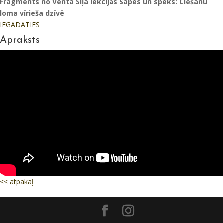
Fragments no Venta Sīļa lekcijas Sāpes un spēks: Ciešanu
loma vīrieša dzīvē
IEGĀDĀTIES
Apraksts
<< atpakaļ