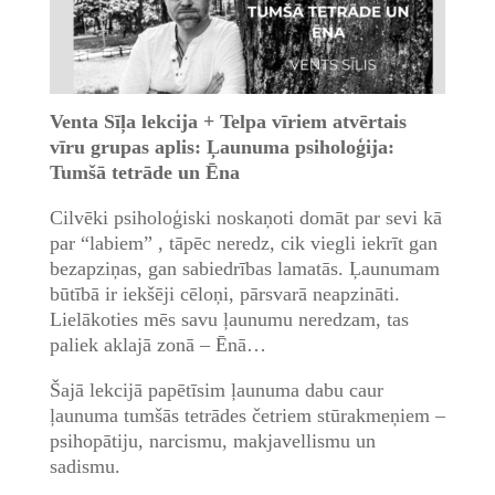
Venta Sīļa lekcija + Telpa vīriem atvērtais
vīru grupas aplis: Ļaunuma psiholoģija:
Tumšā tetrāde un Ēna
Cilvēki psiholoģiski noskaņoti domāt par sevi kā
par “labiem” , tāpēc neredz, cik viegli iekrīt gan
bezapziņas, gan sabiedrības lamatās. Ļaunumam
būtībā ir iekšēji cēloņi, pārsvarā neapzināti.
Lielākoties mēs savu ļaunumu neredzam, tas
paliek aklajā zonā – Ēnā…
Šajā lekcijā papētīsim ļaunuma dabu caur
ļaunuma tumšās tetrādes četriem stūrakmeņiem –
psihopātiju, narcismu, makjavellismu un
sadismu.