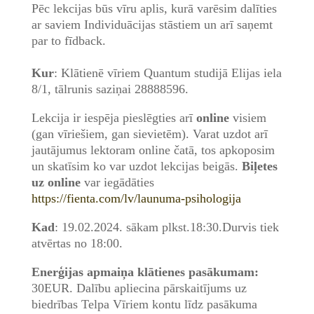
Pēc lekcijas būs vīru aplis, kurā varēsim dalīties
ar saviem Individuācijas stāstiem un arī saņemt
par to fīdback.
Kur
: Klātienē vīriem Quantum studijā Elijas iela
8/1, tālrunis saziņai 28888596.
Lekcija ir iespēja pieslēgties arī
online
visiem
(gan vīriešiem, gan sievietēm). Varat uzdot arī
jautājumus lektoram online čatā, tos apkoposim
un skatīsim ko var uzdot lekcijas beigās.
Biļetes
uz online
var iegādāties
https://fienta.com/lv/launuma-psihologija
Kad
: 19.02.2024. sākam plkst.18:30.Durvis tiek
atvērtas no 18:00.
Enerģijas apmaiņa klātienes pasākumam:
30EUR. Dalību apliecina pārskaitījums uz
biedrības Telpa Vīriem kontu līdz pasākuma