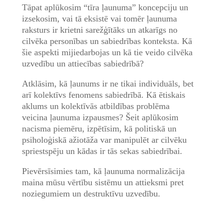
Tāpat aplūkosim “tīra ļaunuma” koncepciju un
izsekosim, vai tā eksistē vai tomēr ļaunuma
raksturs ir krietni sarežģītāks un atkarīgs no
cilvēka personības un sabiedrības konteksta. Kā
šie aspekti mijiedarbojas un kā tie veido cilvēka
uzvedību un attiecības sabiedrībā?
Atklāsim, kā ļaunums ir ne tikai individuāls, bet
arī kolektīvs fenomens sabiedrībā. Kā ētiskais
aklums un kolektīvās atbildības problēma
veicina ļaunuma izpausmes? Šeit aplūkosim
nacisma piemēru, izpētīsim, kā politiskā un
psiholoģiskā ažiotāža var manipulēt ar cilvēku
spriestspēju un kādas ir tās sekas sabiedrībai.
Pievērsīsimies tam, kā ļaunuma normalizācija
maina mūsu vērtību sistēmu un attieksmi pret
noziegumiem un destruktīvu uzvedību.